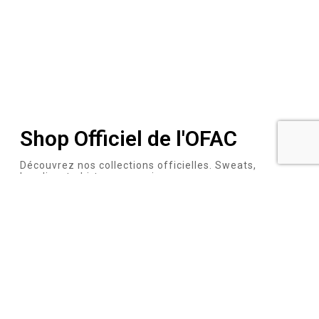
Shop Officiel de l'OFAC
Découvrez nos collections officielles. Sweats,
hoodies, t-shirts, accessoires…
Plongez dans un univers où la passion pour la vitesse
et le style se rencontrent. Notre collection offre des
designs épurés et intemporels, parfaits pour un look
décontracté mais soigné.
Vers le shop