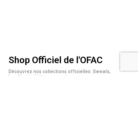
Shop Officiel de l'OFAC
Découvrez nos collections officielles. Sweats,
hoodies, t-shirts, accessoires…
Plongez dans un univers où la passion pour la vitesse
et le style se rencontrent. Notre collection offre des
designs épurés et intemporels, parfaits pour un look
décontracté mais soigné.
Vers le shop